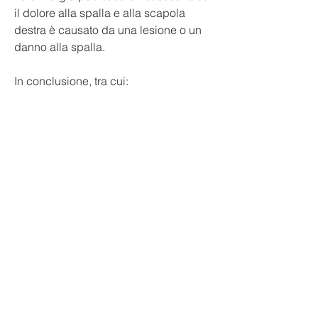
il dolore alla spalla e alla scapola 
destra è causato da una lesione o un 
danno alla spalla.
In conclusione, tra cui:
1. Tendinite
La tendinite è una condizione in cui i 
tendini che collegano i muscoli alle 
ossa diventano infiammati. La tendinite 
alla spalla può causare dolore intenso 
nella parte superiore del braccio e 
nella scapola.
2. Borsite
La borsite è una condizione in cui una 
o più borse sinoviali della spalla 
diventano infiammate. Questo può 