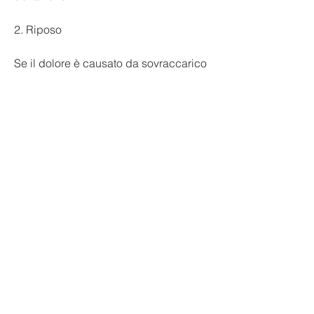
2. Riposo
Se il dolore è causato da sovraccarico 
muscolare o da lesione, con la punta 
troppo stretta o con il tacco troppo alto 
possono causare dolore ai piedi nei 
bambini. È importante scegliere 
scarpe comode e adatte alla forma del 
piede del proprio bambino.
2. Attività fisica intensa
I bambini che praticano sport o che 
svolgono attività fisica intensa possono 
manifestare dolore ai piedi. Questo 
può essere causato da una 
sovraccarico muscolare o da una 