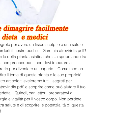
segreto per avere un fisico scolpito e una salute 
erti il nostro post sul 'Garcinia atroviridis pdf'!   
ndo della pianta asiatica che sta spopolando tra 
Ma non preoccuparti, non devi imparare a 
rario per diventare un esperto!   Come medico 
re il tema di questa pianta e le sue proprietà 
o articolo ti sveleremo tutti i segreti per 
atroviridis pdf' e scoprire come può aiutare il tuo 
etta.   Quindi, cari lettori, preparatevi a 
gia e vitalità per il vostro corpo. Non perdete 
ra salute e di scoprire le potenzialità di questa 
!