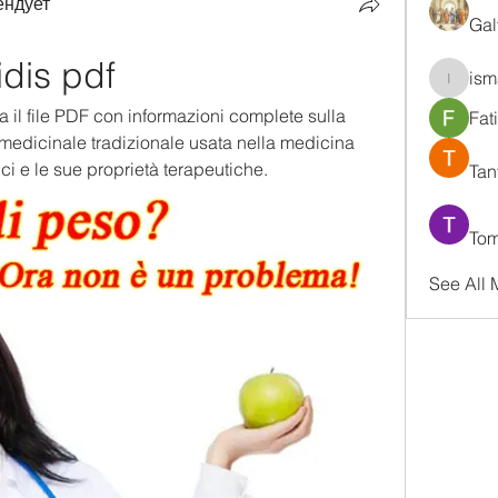
ендует
Gal
idis pdf
ism
ismaell
a il file PDF con informazioni complete sulla 
Fat
 medicinale tradizionale usata nella medicina 
ci e le sue proprietà terapeutiche.
Tan
Tom
See All