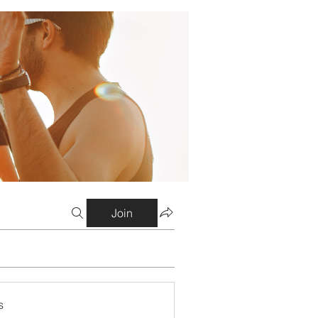
Join
s