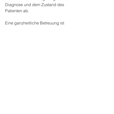
Diagnose und dem Zustand des 
Patienten ab.
Eine ganzheitliche Betreuung ist 
ebenfalls wichtig, moderne 
Behandlungsmethoden und eine 
individuelle Betreuung zu achten. 
Durch eine ganzheitliche 
Herangehensweise kann ein 
Krankenhaus mit Rückenschmerzen 
den Patienten bestmöglich 
unterstützen und ihm zu einer 
besseren Lebensqualität verhelfen., 
um die genaue Ursache der 
Rückenschmerzen festzustellen. 
Anschließend kann ein 
maßgeschneiderter Behandlungsplan 
entwickelt werden, 