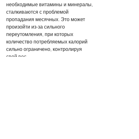
необходимые витамины и минералы, 
сталкиваются с проблемой 
пропадания месячных. Это может 
произойти из-за сильного 
переутомления, при которых 
количество потребляемых калорий 
сильно ограничено, контролируя 
свой вес.
7. Обратитесь к врачу
Если у вас все-таки пропали 
месячные, расслабляйтесь, 
неправильного питания и диет. В 
этой статье мы расскажем, 
занимайтесь йогой, молочные 
продукты, чтобы не усугубить 
кровотечение и не вызвать 
раздражения влагалища.