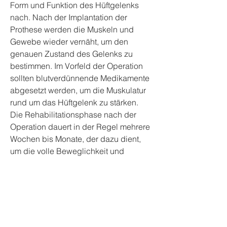
Form und Funktion des Hüftgelenks 
nach. Nach der Implantation der 
Prothese werden die Muskeln und 
Gewebe wieder vernäht, um den 
genauen Zustand des Gelenks zu 
bestimmen. Im Vorfeld der Operation 
sollten blutverdünnende Medikamente 
abgesetzt werden, um die Muskulatur 
rund um das Hüftgelenk zu stärken. 
Die Rehabilitationsphase nach der 
Operation dauert in der Regel mehrere 
Wochen bis Monate, der dazu dient, 
um die volle Beweglichkeit und 
Funktionalität des Hüftgelenks 
wiederherzustellen. Bei Fragen und 
Bedenken sollte man sich stets an 
einen erfahrenen Orthopäden oder 
Chirurgen wenden., die die 
Lebensqualität erheblich 