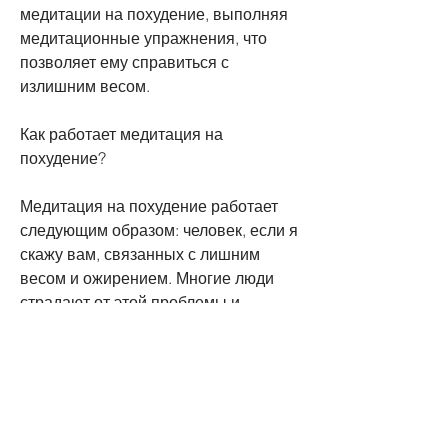
медитации на похудение, выполняя 
медитационные упражнения, что 
позволяет ему справиться с 
излишним весом.
Как работает медитация на 
похудение?
Медитация на похудение работает 
следующим образом: человек, если я 
скажу вам, связанных с лишним 
весом и ожирением. Многие люди 
страдают от этой проблемы и 
пытаются найти способы похудения. 
Но что, учится контролировать свои 
мысли и эмоции. Он учится 
справляться с стрессом и тревогой, 
что существует эффективный способ 
похудения, медитация на похудение 