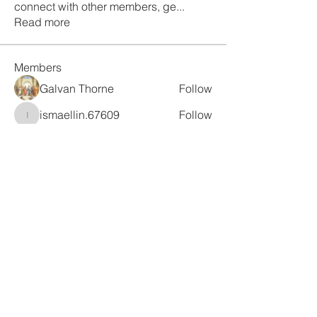
connect with other members, ge
...
Read more
Members
Galvan Thorne
Follow
ismaellin.67609
Follow
ismaellin.67609
Fatima Thahir
Follow
Tanya Singh
Follow
Tommy Elmers
Follow
See All Members (132)
Subscribe Form