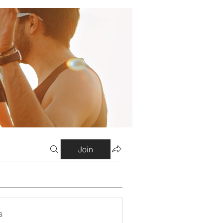
Join
s