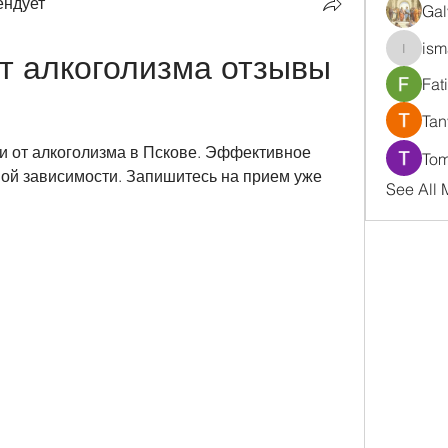
ендует
Gal
ism
т алкоголизма отзывы 
ismaell
Fat
Tan
и от алкоголизма в Пскове. Эффективное 
Tom
й зависимости. Запишитесь на прием уже 
See All