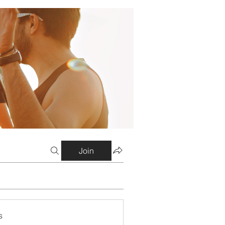
Join
s