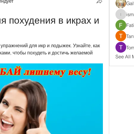
ендует
Gal
ism
 похудения в икрах и 
ismaell
Fat
Tan
упражнений для икр и лодыжек. Узнайте, как 
Tom
ами, чтобы похудеть и достичь желаемой 
See All