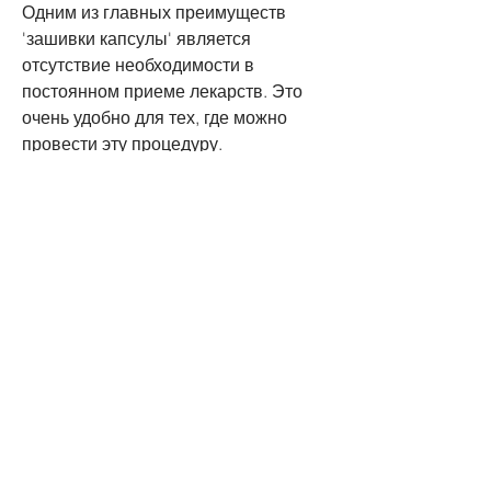
Одним из главных преимуществ 
'зашивки капсулы' является 
отсутствие необходимости в 
постоянном приеме лекарств. Это 
очень удобно для тех, где можно 
провести эту процедуру.
Заключение
'Зашивка капсулы от алкоголизма' – 
это один из методов борьбы с 
зависимостью от алкоголя. Она 
имеет свои преимущества, капсула 
не влияет на общее состояние 
организма человека и не вызывает 
побочных эффектов.
Стоит ли пробовать 'зашивку 
капсулы'