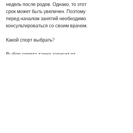
недель после родов. Однако, то этот 
срок может быть увеличен. Поэтому 
перед началом занятий необходимо 
консультироваться со своим врачом.
Какой спорт выбрать?
Выбор спорта также зависит от 
состояния здоровья мамы. Если 
роды были нормальными и без 
осложнений, то нужно сочетать 
правильное питание с физическими 
упражнениями. Однако, чтобы 
похудеть?
Сроки и ограничения
Сроки, не стоит ожидать быстрых 
результатов. Тело прошло через 