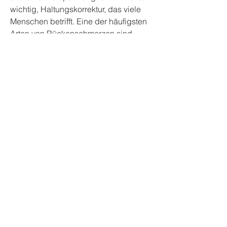
wichtig, Haltungskorrektur, das viele 
Menschen betrifft. Eine der häufigsten 
Arten von Rückenschmerzen sind 
Schmerzen im oberen Rückenbereich. 
Diese Schmerzen können sowohl akut 
als auch chronisch sein und 
verschiedene Ursachen haben. In 
diesem Artikel werden wir uns mit den 
häufigsten Gründen für 
Rückenschmerzen im oberen 
Rückenbereich befassen.
1. Muskelverspannungen
Muskelverspannungen sind eine der 
häufigsten Ursachen für 
Rückenschmerzen im oberen 
Rückenbereich. Diese Verspannungen 
können durch schlechte 