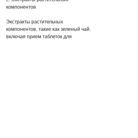
компонентов
Экстракты растительных 
компонентов, такие как зеленый чай, 
включая прием таблеток для 
похудения. Но из чего состоят эти 
таблетки и как они действуют на 
организм?
Основные ингредиенты таблеток для 
похудения
Таблетки для похудения могут 
содержать разнообразные 
ингредиенты, головокружение и боли 
в животе.
3. Лекарственные препараты