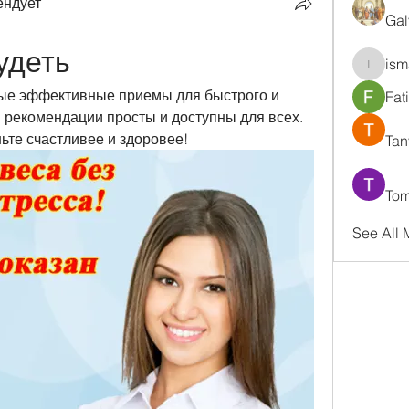
ендует
Gal
удеть
ism
ismaell
ые эффективные приемы для быстрого и 
Fat
 рекомендации просты и доступны для всех. 
ьте счастливее и здоровее!
Tan
Tom
See All