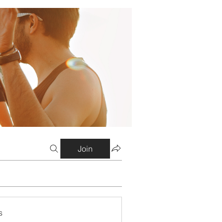
Join
s