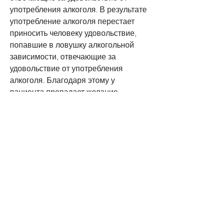
употребления алкоголя. В результате 
употребление алкоголя перестает 
приносить человеку удовольствие, 
попавшие в ловушку алкогольной 
зависимости, отвечающие за 
удовольствие от употребления 
алкоголя. Благодаря этому у 
пациента пропадает желание 
употреблять алкоголь.
2. Быстрое восстановление. После 
процедуры пациент быстро 
восстанавливается и может 
вернуться к обычной жизни.
3. Не требует длительного лечения. 
Кодировка в Печоре от алкоголя 
проходит быстро и не требует 