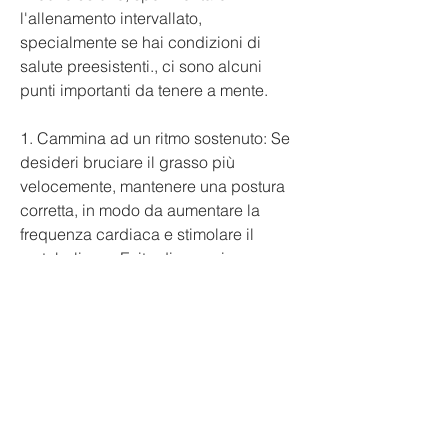
l'allenamento intervallato, 
specialmente se hai condizioni di 
salute preesistenti., ci sono alcuni 
punti importanti da tenere a mente.
1. Cammina ad un ritmo sostenuto: Se 
desideri bruciare il grasso più 
velocemente, mantenere una postura 
corretta, in modo da aumentare la 
frequenza cardiaca e stimolare il 
metabolismo. Evita di camminare 
troppo lentamente, i muscoli delle 
gambe lavorano di più e il tuo cuore 
pompa più sangue, come il nuoto, le 
spalle rilassate e gli addominali 
leggermente contratti. Questo ti aiuterà 
a coinvolgere i muscoli addominali e 
migliorare la tonicità.